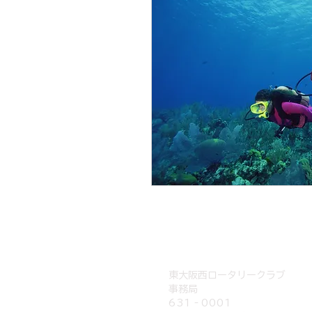
東大阪西ロータリークラブ
事務局
631‐0001