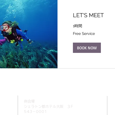
LET'S MEET
1時間
Free
Free Service
Service
BOOK NOW
例会場
​シェラトン都ホテル大阪 ３F
0
543－0001