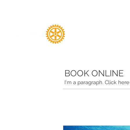
東大阪西ロ
BOOK ONLINE
I'm a paragraph. Click her