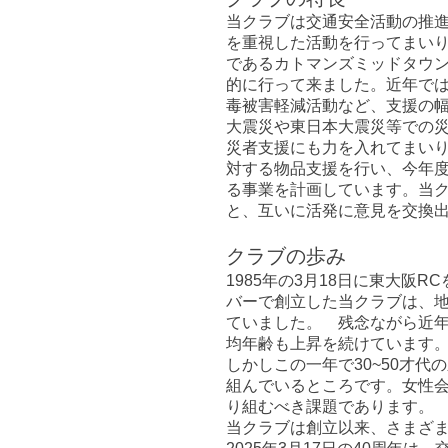
当クラブは交通安全活動の推
を重視した活動を行ってまい
であるカトマンズミッドタウン
的に行って来ました。近年で
毒被害軽減活動など、支援の
大震災や東日本大震災等での
災者支援にも力を入れてまい
対する物品支援を行い、今年
る事業を計画しています。当
と、互いに活発に意見を交換
クラブの歩み
1985年の3月18日に東大阪
バーで創立した当クラブは、地
ていました。 残念ながら近
均年齢も上昇を続けています
しかしこの一年で30~50才
組んでいるところです。女性
り組むべき課題であります。
当クラブは創立以来、さまざ