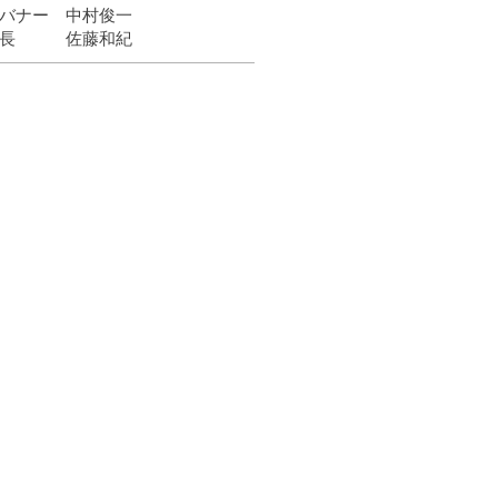
バナー 中村俊一
会長 佐藤和紀