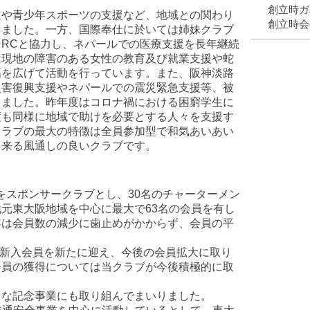
創立時ガ
進や青少年スポーツの支援など、地域との関わり
創立時
りました。一方、国際奉仕に於いては姉妹クラブ
RCと協力し、ネパールでの医療支援を長年継続
は現地の障害のある女性の教育及び就業支援や蛇
幅を広げて活動を行っています。また、阪神淡路
災害復興支援やネパールでの震災緊急支援等、被
りました。昨年度はコロナ禍における困窮学生に
度も同様に地域で助けを必要とする人々を支援す
クラブの最大の特徴は全員参加型で和気あいあい
出来る風通しの良いクラブです。
RCをスポンサークラブとし、30名のチャーターメン
元東大阪地域を中心に最大で63名の会員を有し
年は会員数の減少に歯止めがかからず、会員の平
。
代の新入会員を新たに迎え、今後の会員拡大に取り
会員の獲得については当クラブが今後積極的に取
まな記念事業にも取り組んでまいりました。